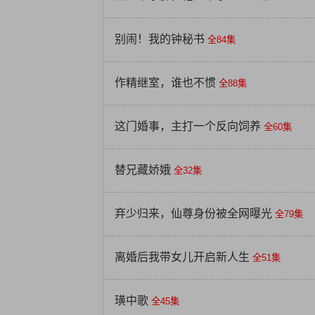
别闹！我的钟秘书
全84集
作精继室，谁也不惯
全88集
这门婚事，主打一个反向饲养
全60集
替兄藏娇娥
全32集
弃少归来，仙尊身份被全网曝光
全79集
离婚后我带女儿开启新人生
全51集
璜中歌
全45集