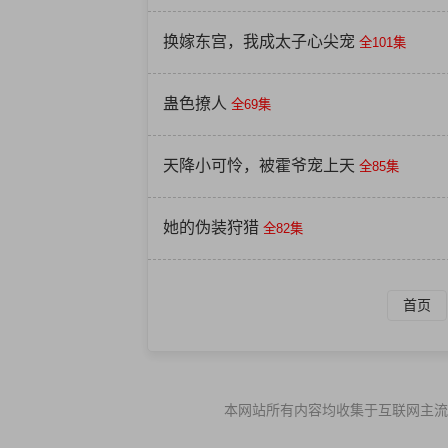
换嫁东宫，我成太子心尖宠
全101集
蛊色撩人
全69集
天降小可怜，被霍爷宠上天
全85集
她的伪装狩猎
全82集
首页
本网站所有内容均收集于互联网主流