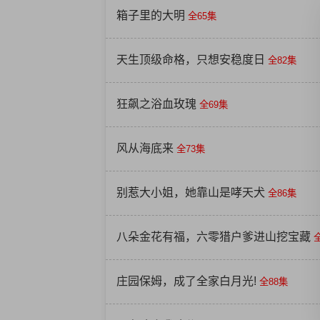
箱子里的大明
全65集
天生顶级命格，只想安稳度日
全82集
狂飙之浴血玫瑰
全69集
风从海底来
全73集
别惹大小姐，她靠山是哮天犬
全86集
八朵金花有福，六零猎户爹进山挖宝藏
庄园保姆，成了全家白月光!
全88集