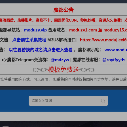
魔都公告
高清画质、热播影片、高峰不卡、回国优化CDN、秒拖秒播，资源永久免费！
魔都导航站：
moduzy.vip
备用域名：
moduzy1.com 至 moduzy15.
助文档：
点击前往采集教程
M3U8解析接口：
https://www.modujiexi6
公告：
以往要替换的域名请点击进入查看
，魔都演示站：
www.modu
👉魔都Telegram交流群：
@mdzyw
| 魔都在线客服：
@roytfyyds
👉👉
模板免费送
👈👈
址将采用图床方式，可以调用， 但采集的同时建议将图片同步本地，避免日后