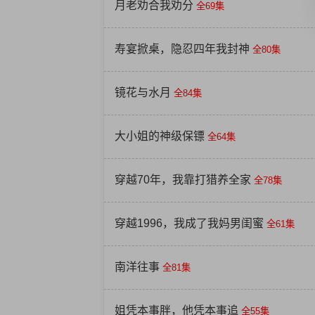
月老劝合我劝分
全69集
寿宴掀桌，隐忍四年我封神
全80集
镜花与水月
全84集
大小姐的神级保镖
全64集
穿越70年，我靠打猎养全家
全78集
穿越1996，我成了我妈男闺蜜
全61集
南洋往事
全81集
姐凭本事胖，他凭本事追
全55集