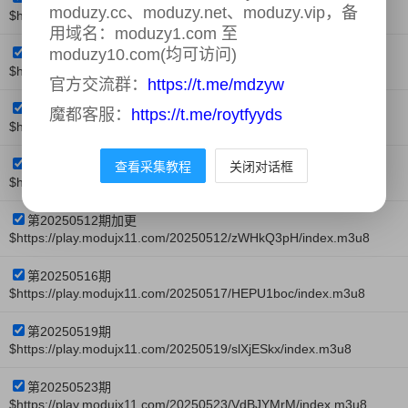
moduzy.cc、moduzy.net、moduzy.vip，备
$https://play.modujx11.com/20250428/L7Ir6lXU/index.m3u8
用域名：moduzy1.com 至
moduzy10.com(均可访问)
第20250502期
$https://play.modujx11.com/20250502/VZaL57pg/index.m3u8
官方交流群：
https://t.me/mdzyw
第20250505期加更
魔都客服：
https://t.me/roytfyyds
$https://play.modujx11.com/20250505/ZnAhfmsR/index.m3u8
第20250509期
查看采集教程
关闭对话框
$https://play.modujx11.com/20250510/7HS4uFaN/index.m3u8
第20250512期加更
$https://play.modujx11.com/20250512/zWHkQ3pH/index.m3u8
第20250516期
$https://play.modujx11.com/20250517/HEPU1boc/index.m3u8
第20250519期
$https://play.modujx11.com/20250519/slXjESkx/index.m3u8
第20250523期
$https://play.modujx11.com/20250523/VdBJYMrM/index.m3u8