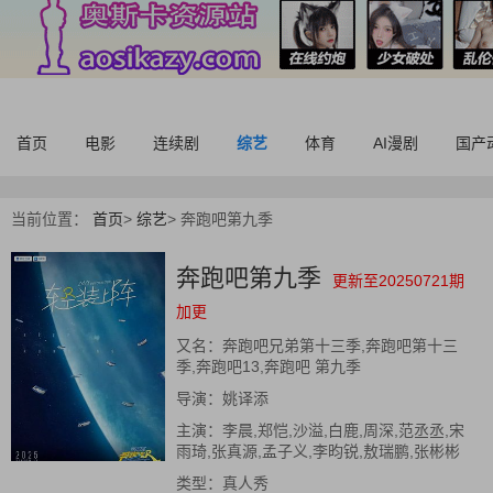
首页
电影
连续剧
综艺
体育
AI漫剧
国产
当前位置：
首页
>
综艺
>
奔跑吧第九季
奔跑吧第九季
更新至20250721期
加更
又名：
奔跑吧兄弟第十三季,奔跑吧第十三
季,奔跑吧13,奔跑吧 第九季
导演：
姚译添
主演：
李晨,郑恺,沙溢,白鹿,周深,范丞丞,宋
雨琦,张真源,孟子义,李昀锐,敖瑞鹏,张彬彬
类型：
真人秀