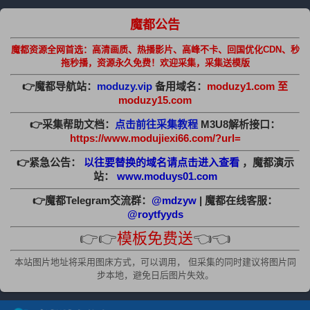
魔都公告
魔都资源全网首选：高清画质、热播影片、高峰不卡、回国优化CDN、秒
拖秒播，资源永久免费！欢迎采集，采集送模版
👉魔都导航站：
moduzy.vip
备用域名：
moduzy1.com 至
moduzy15.com
👉采集帮助文档：
点击前往采集教程
M3U8解析接口：
https://www.modujiexi66.com/?url=
👉紧急公告：
以往要替换的域名请点击进入查看
，魔都演示
站：
www.moduys01.com
👉魔都Telegram交流群：
@mdzyw
| 魔都在线客服：
@roytfyyds
👉👉
模板免费送
👈👈
本站图片地址将采用图床方式，可以调用， 但采集的同时建议将图片同
步本地，避免日后图片失效。