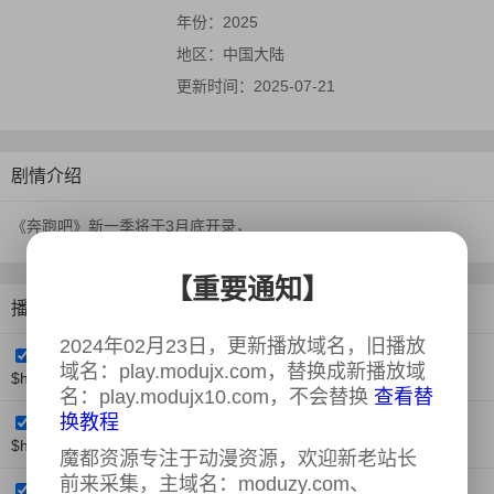
年份：
2025
地区：
中国大陆
更新时间：
2025-07-21
剧情介绍
《奔跑吧》新一季将于3月底开录，
【重要通知】
播放类型：modum3u8
2024年02月23日，更新播放域名，旧播放
第20250425期
域名：play.modujx.com，替换成新播放域
$https://play.modujx11.com/20250425/x6c82nsb/index.m3u8
名：play.modujx10.com，不会替换
查看替
换教程
第20250417期发布会
$https://play.modujx11.com/20250426/qlOFjS1Q/index.m3u8
魔都资源专注于动漫资源，欢迎新老站长
前来采集，主域名：moduzy.com、
第20250428期加更